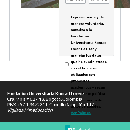
Expresamente y de
manera voluntaria,
autorizo a la
Fundación
Universitaria Konrad
Lorenz a usar y
manejar los datos
que he suministrado,
con el fin de ser
utilizados con
propósitos
académicos y según
Fundación Universitaria Konrad Lorenz
la siguiente política
Cra. 9 bis # 62 - 43, Bogotá, Colombia
de tratamiento de
PBX +57 1 3472311, Cancilleria opción 147
datos personales.
Vigilada Mineducación
Ver Política
Registrate