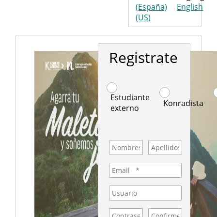
(España)
English
(US)
Registrate
Estudiante
Konradista
externo