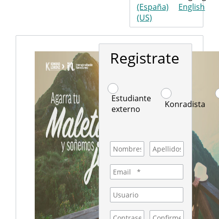
(España)
English
(US)
Registrate
Estudiante
Konradista
externo