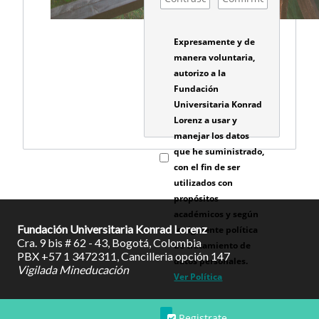
Expresamente y de
manera voluntaria,
autorizo a la
Fundación
Universitaria Konrad
Lorenz a usar y
manejar los datos
que he suministrado,
con el fin de ser
utilizados con
propósitos
académicos y según
Fundación Universitaria Konrad Lorenz
la siguiente política
Cra. 9 bis # 62 - 43, Bogotá, Colombia
de tratamiento de
PBX +57 1 3472311, Cancilleria opción 147
datos personales.
Vigilada Mineducación
Ver Política
Registrate